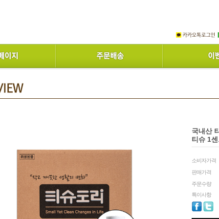
국내산 티
티슈 1
소비자가격
판매가격
주문수량
특이사항