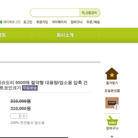
슈도리 9000매 절약형 대용량/업소용 압축 건
센트코인크기
310,000원
310,000
원
100% 천연펄프 업소용