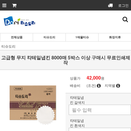
로그인
전체상품
티슈도리
1매물티슈
화장지류
티슈도리
고급형 무지 칵테일냅킨 8000매 5박스 이상 구매시 무료인쇄제
작
42,000
상품가
원
배송비
(조건)
지역별
칵테일냅
킨 갈색지
칵테일냅
킨 흰색지